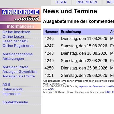
LESEN
INSERIEREN
INF
News und Termine
Ausgabetermine der kommende
Informationen
Online Inserieren
Nummer
Erscheinung
A
Online Lesen
4246
Dienstag, den 11.08.2026
M
Lesen per SMS
Online Registrieren
4247
Samstag, den 15.08.2026
F
4248
Dienstag, den 18.08.2026
M
Anzeigenannahme
Abkürzungen
4249
Samstag, den 22.08.2026
F
Anzeigen Privat
4250
Dienstag, den 25.08.2026
M
Anzeigen Gewerblich
4251
Samstag, den 29.08.2026
F
Anzeigen als Chiffre
Alle tatsächlich erhobenen Preise enthalten die jeweils gülti
MwSt., derzeit 19%.
AGB
v2 © 1995-2026 SNIP GmbH,
Impressum
,
Datenschutzerklä
Datenschutz
und
AGB
Anzeigen-Software, Server-Hosting und Internet von
SNIP 
Impressum
Kontaktformular