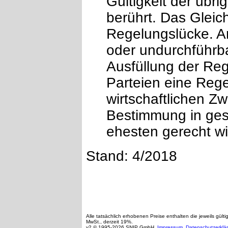
Gültigkeit der übr
berührt. Das Gleiche
Regelungslücke. A
oder undurchführb
Ausfüllung der Re
Parteien eine Rege
wirtschaftlichen Z
Bestimmung in ges
ehesten gerecht wi
Stand: 4/2018
Alle tatsächlich erhobenen Preise enthalten die jeweils gülti
MwSt., derzeit 19%.
v2 © 1995-2026 SNIP GmbH,
Impressum
,
Datenschutzerklä