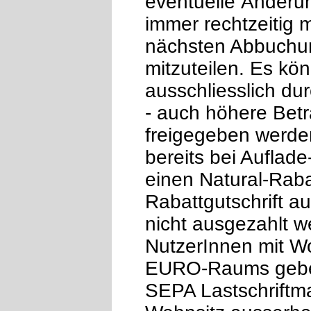
eventuelle Änderu
immer rechtzeitig 
nächsten Abbuchung
mitzuteilen. Es kön
ausschliesslich dur
- auch höhere Bet
freigegeben werde
bereits bei Auflad
einen Natural-Raba
Rabattgutschrift a
nicht ausgezahlt w
NutzerInnen mit Wo
EURO-Raums geben
SEPA Lastschriftm