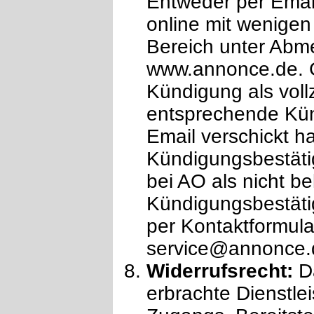
Entweder per Emai
online mit wenigen
Bereich unter Abm
www.annonce.de. Gr
Kündigung als vol
entsprechende Kün
Email verschickt h
Kündigungsbestäti
bei AO als nicht b
Kündigungsbestätig
per Kontaktformula
service@annonce.
Widerrufsrecht:
Da
erbrachte Dienstle