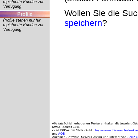
registrierte Kunden zur
Verfügung
Wollen Sie die Su
Profile
Profile stehen nur für
speichern
?
registrierte Kunden zur
Verfügung
Alle tatsächlich erhobenen Preise enthalten die jeweils gülti
MwSt., derzeit 19%.
v2 © 1995-2026 SNIP GmbH,
Impressum
,
Datenschutzerklä
und
AGB
Anzeigen-Software, Server-Hosting und Internet von
SNIP 