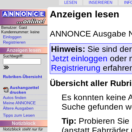
LESEN
INSERIEREN
INF
Anzeigen lesen
Benutzer: Gast
ANNONCE Ausgabe Nr
Kundennummer: keine
Einloggen
Registrieren
Hinweis:
Sie sind der
Anzeigen lesen
Suchbegriff:
Jetzt einloggen
oder 
Registrierung
erfahre
Rubriken-Übersicht
Übersicht aller Rubr
Aushangzettel
drucken
Es konnten keine A
Autos finden
Meine ANNONCE
Suche gefunden w
Ältere Ausgaben
Tipps zum Lesen
Tip:
Probieren Sie 
Notizblock
(anstatt Fahrräder
Notizblock steht nur für