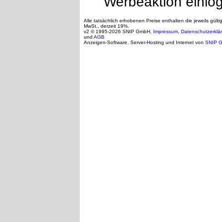
Werbeaktion einlo
Alle tatsächlich erhobenen Preise enthalten die jeweils gülti
MwSt., derzeit 19%.
v2 © 1995-2026 SNIP GmbH,
Impressum
,
Datenschutzerklä
und
AGB
Anzeigen-Software, Server-Hosting und Internet von
SNIP 