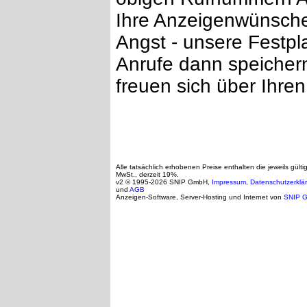
Ihre Anzeigenwünsch
Angst - unsere Festpla
Anrufe dann speichern
freuen sich über Ihren
Alle tatsächlich erhobenen Preise enthalten die jeweils gülti
MwSt., derzeit 19%.
v2 © 1995-2026 SNIP GmbH,
Impressum
,
Datenschutzerklä
und
AGB
Anzeigen-Software, Server-Hosting und Internet von
SNIP 