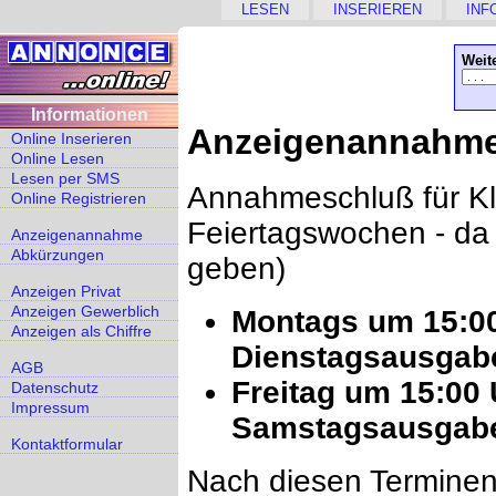
LESEN
INSERIEREN
INF
Weit
Informationen
Anzeigenannahm
Online Inserieren
Online Lesen
Lesen per SMS
Annahmeschluß für Kle
Online Registrieren
Feiertagswochen - da
Anzeigenannahme
Abkürzungen
geben)
Anzeigen Privat
Anzeigen Gewerblich
Montags um 15:00
Anzeigen als Chiffre
Dienstagsausgab
AGB
Freitag um 15:00 
Datenschutz
Impressum
Samstagsausgab
Kontaktformular
Nach diesen Termine