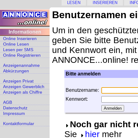
LESEN
INSERIEREN
INF
Benutzernamen e
Um in den geschützte
Informationen
geben Sie bitte Benu
Online Inserieren
Online Lesen
und Kennwort ein, mit
Lesen per SMS
Online Registrieren
ANNONCE...online! regi
Anzeigenannahme
Abkürzungen
Bitte anmelden
Anzeigen Privat
Anzeigen Gewerblich
Benutzername:
Anzeigen als Chiffre
Kennwort:
AGB
Datenschutz
Impressum
Noch gar nicht r
Kontaktformular
Sie
hier
mehr