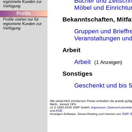
Bücher und Zeitschri
registrierte Kunden zur
Verfügung
Möbel und Einrichtu
Profile
Bekanntschaften, Mitfa
Profile stehen nur für
registrierte Kunden zur
Verfügung
Gruppen und Brieffr
Veranstaltungen und
Arbeit
Arbeit
(1 Anzeigen)
Sonstiges
Geschenkt und bis 
Alle tatsächlich erhobenen Preise enthalten die jeweils gülti
MwSt., derzeit 19%.
v2 © 1995-2026 SNIP GmbH,
Impressum
,
Datenschutzerklä
und
AGB
Anzeigen-Software, Server-Hosting und Internet von
SNIP 