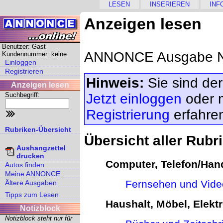
LESEN
INSERIEREN
INF
Anzeigen lesen
Benutzer: Gast
ANNONCE Ausgabe Nr
Kundennummer: keine
Einloggen
Registrieren
Hinweis:
Sie sind der
Anzeigen lesen
Suchbegriff:
Jetzt einloggen
oder 
Registrierung
erfahre
Rubriken-Übersicht
Übersicht aller Rubr
Aushangzettel
drucken
Computer, Telefon/Hand
Autos finden
Meine ANNONCE
Fernsehen und Vide
Ältere Ausgaben
Tipps zum Lesen
Haushalt, Möbel, Elektr
Notizblock
Notizblock steht nur für