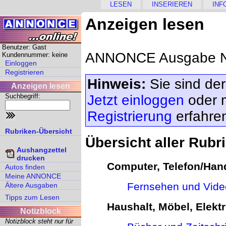
LESEN
INSERIEREN
INF
Anzeigen lesen
Benutzer: Gast
ANNONCE Ausgabe Nr
Kundennummer: keine
Einloggen
Registrieren
Hinweis:
Sie sind der
Anzeigen lesen
Suchbegriff:
Jetzt einloggen
oder 
Registrierung
erfahre
Rubriken-Übersicht
Übersicht aller Rubr
Aushangzettel
drucken
Computer, Telefon/Hand
Autos finden
Meine ANNONCE
Fernsehen und Vide
Ältere Ausgaben
Tipps zum Lesen
Haushalt, Möbel, Elektr
Notizblock
Notizblock steht nur für