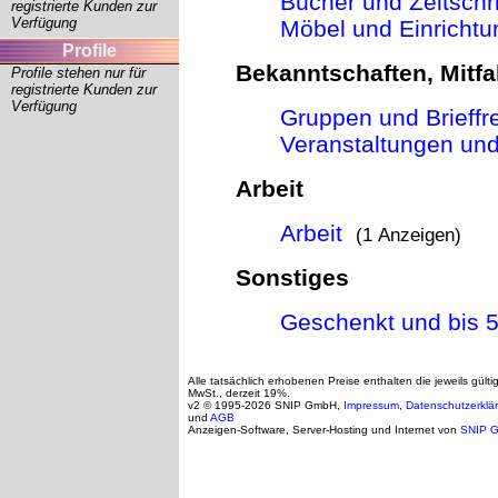
Bücher und Zeitschri
registrierte Kunden zur
Verfügung
Möbel und Einrichtu
Profile
Bekanntschaften, Mitfa
Profile stehen nur für
registrierte Kunden zur
Verfügung
Gruppen und Brieffr
Veranstaltungen und
Arbeit
Arbeit
(1 Anzeigen)
Sonstiges
Geschenkt und bis 
Alle tatsächlich erhobenen Preise enthalten die jeweils gülti
MwSt., derzeit 19%.
v2 © 1995-2026 SNIP GmbH,
Impressum
,
Datenschutzerklä
und
AGB
Anzeigen-Software, Server-Hosting und Internet von
SNIP 