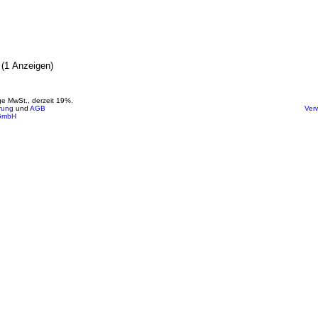
(1 Anzeigen)
ige MwSt., derzeit 19%.
rung
und
AGB
Ver
GmbH