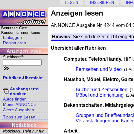
LESEN
INSERIEREN
INF
Anzeigen lesen
ANNONCE Ausgabe Nr. 4244 vom 04.
Benutzer: Gast
Kundennummer: keine
Hinweis:
Sie sind derzeit nicht eingel
Einloggen
Registrieren
Übersicht aller Rubriken
Anzeigen lesen
Suchbegriff:
Computer, Telefon/Handy, HiFi
Fernsehen und Video
(1 An
Rubriken-Übersicht
Haushalt, Möbel, Elektro, Gart
Aushangzettel
Bücher und Zeitschriften
(1
drucken
Möbel und Einrichtung
(2 A
Autos finden
Meine ANNONCE
Bekanntschaften, Mitfahrgeleg
Ältere Ausgaben
Gruppen und Brieffreundsc
Tipps zum Lesen
Veranstaltungen und Karte
Notizblock
Arbeit
Notizblock steht nur für