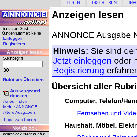
LESEN
INSERIEREN
INF
Anzeigen lesen
Benutzer: Gast
ANNONCE Ausgabe Nr
Kundennummer: keine
Einloggen
Registrieren
Hinweis:
Sie sind der
Anzeigen lesen
Suchbegriff:
Jetzt einloggen
oder 
Registrierung
erfahre
Rubriken-Übersicht
Übersicht aller Rubr
Aushangzettel
drucken
Computer, Telefon/Hand
Autos finden
Meine ANNONCE
Fernsehen und Vide
Ältere Ausgaben
Tipps zum Lesen
Haushalt, Möbel, Elektr
Notizblock
Notizblock steht nur für