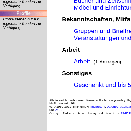
Bücher und Zeitschri
registrierte Kunden zur
Verfügung
Möbel und Einrichtu
Profile
Bekanntschaften, Mitfa
Profile stehen nur für
registrierte Kunden zur
Verfügung
Gruppen und Brieffr
Veranstaltungen und
Arbeit
Arbeit
(1 Anzeigen)
Sonstiges
Geschenkt und bis 
Alle tatsächlich erhobenen Preise enthalten die jeweils gülti
MwSt., derzeit 19%.
v2 © 1995-2026 SNIP GmbH,
Impressum
,
Datenschutzerklä
und
AGB
Anzeigen-Software, Server-Hosting und Internet von
SNIP 