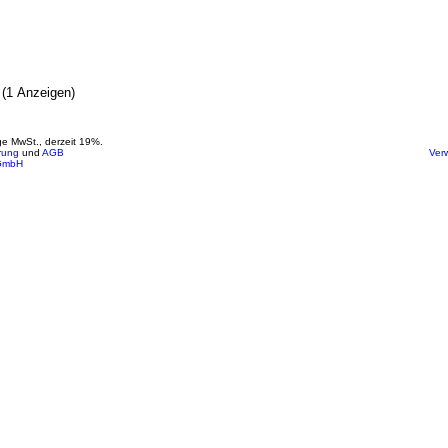
(1 Anzeigen)
ige MwSt., derzeit 19%.
rung
und
AGB
Ver
GmbH