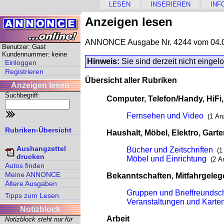
LESEN
INSERIEREN
INF
Anzeigen lesen
ANNONCE Ausgabe Nr. 4244 vom 04.
Benutzer: Gast
Kundennummer: keine
Hinweis:
Sie sind derzeit nicht eingel
Einloggen
Registrieren
Übersicht aller Rubriken
Anzeigen lesen
Suchbegriff:
Computer, Telefon/Handy, HiFi
Fernsehen und Video
(1 An
Rubriken-Übersicht
Haushalt, Möbel, Elektro, Gart
Aushangzettel
Bücher und Zeitschriften
(1
drucken
Möbel und Einrichtung
(2 A
Autos finden
Meine ANNONCE
Bekanntschaften, Mitfahrgeleg
Ältere Ausgaben
Gruppen und Brieffreundsc
Tipps zum Lesen
Veranstaltungen und Karte
Notizblock
Arbeit
Notizblock steht nur für