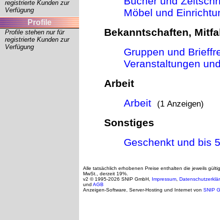
Bücher und Zeitschri
registrierte Kunden zur
Verfügung
Möbel und Einrichtu
Profile
Bekanntschaften, Mitfa
Profile stehen nur für
registrierte Kunden zur
Verfügung
Gruppen und Brieffr
Veranstaltungen und
Arbeit
Arbeit
(1 Anzeigen)
Sonstiges
Geschenkt und bis 
Alle tatsächlich erhobenen Preise enthalten die jeweils gülti
MwSt., derzeit 19%.
v2 © 1995-2026 SNIP GmbH,
Impressum
,
Datenschutzerklä
und
AGB
Anzeigen-Software, Server-Hosting und Internet von
SNIP 