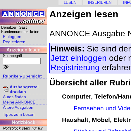
LESEN
INSERIEREN
INF
Anzeigen lesen
Benutzer: Gast
ANNONCE Ausgabe Nr
Kundennummer: keine
Einloggen
Registrieren
Hinweis:
Sie sind der
Anzeigen lesen
Suchbegriff:
Jetzt einloggen
oder 
Registrierung
erfahre
Rubriken-Übersicht
Übersicht aller Rubr
Aushangzettel
drucken
Computer, Telefon/Hand
Autos finden
Meine ANNONCE
Fernsehen und Vide
Ältere Ausgaben
Tipps zum Lesen
Haushalt, Möbel, Elektr
Notizblock
Notizblock steht nur für