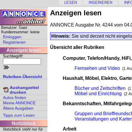
LESEN
INSERIEREN
INF
Anzeigen lesen
ANNONCE Ausgabe Nr. 4244 vom 04.
Benutzer: Gast
Kundennummer: keine
Hinweis:
Sie sind derzeit nicht eingel
Einloggen
Registrieren
Übersicht aller Rubriken
Anzeigen lesen
Suchbegriff:
Computer, Telefon/Handy, HiFi
Fernsehen und Video
(1 An
Rubriken-Übersicht
Haushalt, Möbel, Elektro, Gart
Aushangzettel
Bücher und Zeitschriften
(1
drucken
Möbel und Einrichtung
(2 A
Autos finden
Meine ANNONCE
Bekanntschaften, Mitfahrgeleg
Ältere Ausgaben
Gruppen und Brieffreundsc
Tipps zum Lesen
Veranstaltungen und Karte
Notizblock
Arbeit
Notizblock steht nur für