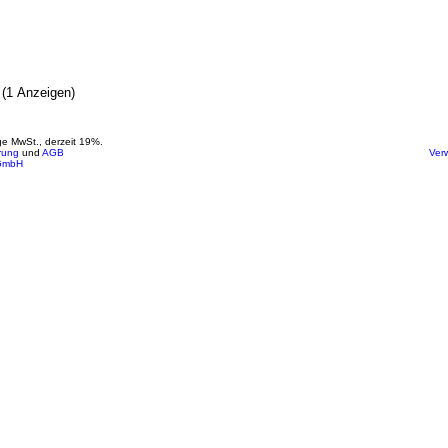
(1 Anzeigen)
ige MwSt., derzeit 19%.
rung
und
AGB
Ver
GmbH