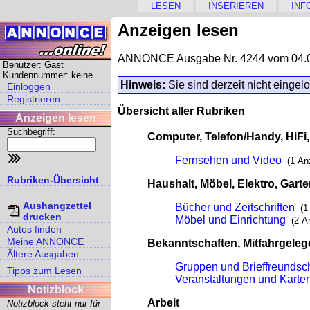
LESEN
INSERIEREN
INF
Anzeigen lesen
ANNONCE Ausgabe Nr. 4244 vom 04.
Benutzer: Gast
Kundennummer: keine
Hinweis:
Sie sind derzeit nicht eingel
Einloggen
Registrieren
Übersicht aller Rubriken
Anzeigen lesen
Suchbegriff:
Computer, Telefon/Handy, HiFi
Fernsehen und Video
(1 An
Rubriken-Übersicht
Haushalt, Möbel, Elektro, Gart
Aushangzettel
Bücher und Zeitschriften
(1
drucken
Möbel und Einrichtung
(2 A
Autos finden
Meine ANNONCE
Bekanntschaften, Mitfahrgeleg
Ältere Ausgaben
Gruppen und Brieffreundsc
Tipps zum Lesen
Veranstaltungen und Karte
Notizblock
Arbeit
Notizblock steht nur für