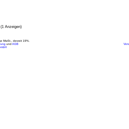
(1 Anzeigen)
ige MwSt., derzeit 19%.
rung
und
AGB
Ver
GmbH